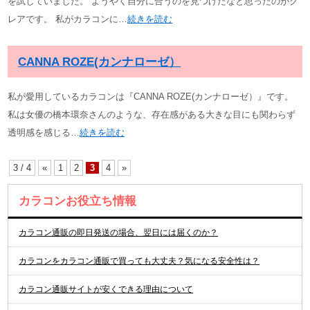
を試していました。 ようやく自分に合うのを見つけたなと思ったのがク
レアです。 私がカラコンに…
続きを読む
CANNA ROZE(カンナローゼ）
私が愛用しているカラコンは『CANNA ROZE(カンナローゼ）』です。
私は女優の橋本環奈さんのような、存在感がある大きな目にも関わらず
透明感を感じる…
続きを読む
3 / 4
«
1
2
3
4
»
カラコンお役立ち情報
カラコン通販の即日発送の場合、翌日には届くのか？
カラコンをカラコン通販で買っても大丈夫？気になる安全性は？
カラコン通販サイトが安くできる理由について