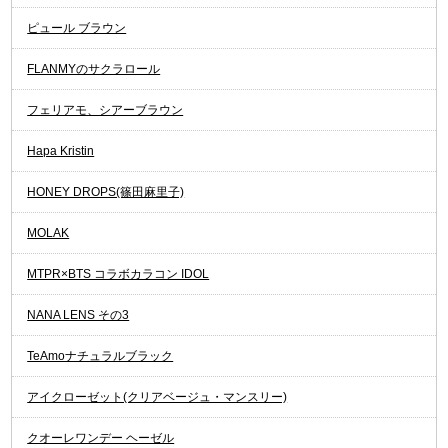
ピュール ブラウン
FLANMYのサクラロール
フェリアモ、シアーブラウン
Hapa Kristin
HONEY DROPS(篠田麻里子)
MOLAK
MTPR×BTS コラボカラコン IDOL
NANA LENS その3
TeAmoナチュラルブラック
アイクローゼット(クリアベージュ・マンスリー)
クオーレワンデー ヘーゼル